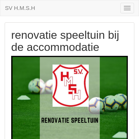
SV H.M.S.H
Toggl
naviga
renovatie speeltuin bij
de accommodatie