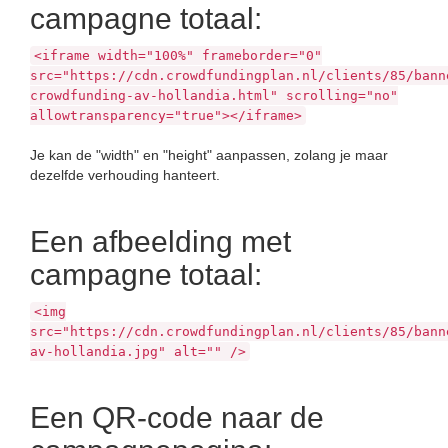
campagne totaal:
<iframe width="100%" frameborder="0"
src="https://cdn.crowdfundingplan.nl/clients/85/bann
crowdfunding-av-hollandia.html" scrolling="no"
allowtransparency="true"></iframe>
Je kan de "width" en "height" aanpassen, zolang je maar
dezelfde verhouding hanteert.
Een afbeelding met
campagne totaal:
<img
src="https://cdn.crowdfundingplan.nl/clients/85/bann
av-hollandia.jpg" alt="" />
Een QR-code naar de