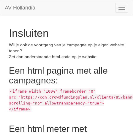
AV Hollandia
Toggl
naviga
Insluiten
Wil je ook de voortgang van je campagne op je eigen website
tonen?
Zet dan onderstaande html-code op je website:
Een html pagina met alle
campagnes:
<iframe width="100%" frameborder="0"
src="https://cdn.crowdfundingplan.nl/clients/85/bann
scrolling="no" allowtransparency="true">
</iframe>
Een html meter met