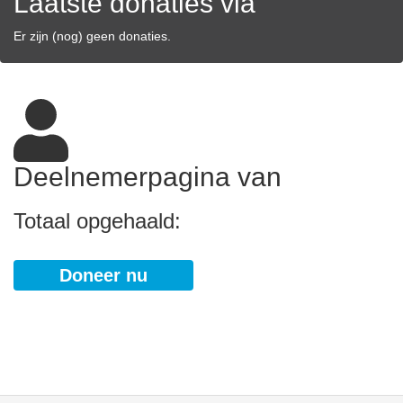
Laatste donaties via
Er zijn (nog) geen donaties.
Deelnemerpagina van
Totaal opgehaald:
Doneer nu