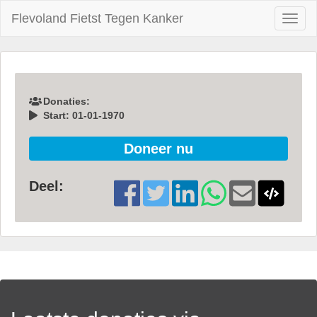
Flevoland Fietst Tegen Kanker
Toggl
naviga
Donaties:
Start: 01-01-1970
Doneer nu
Deel: