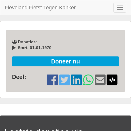
Flevoland Fietst Tegen Kanker
Toggl
naviga
Donaties:
Start: 01-01-1970
Doneer nu
Deel: