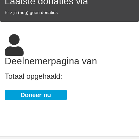
Laatste donaties via
Er zijn (nog) geen donaties.
Deelnemerpagina van
Totaal opgehaald:
Doneer nu