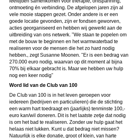
leeftijden samenkomen voor therapie, ontspanning,
ontmoeting én verbinding. De afgelopen jaren zijn al
vele mooie stappen gezet. Onder andere is er een
goede locatie gevonden, zijn er fondsen geworven,
acties georganiseerd en hebben wij gewerkt aan de
uitbreiding van ons netwerk. "We staan te popelen om
met de bouw te beginnen en het warmwaterbad te
realiseren voor de mensen die het zo hard nodig
hebben., zegt Susanne Moonen. "Er is een bedrag van
270.000 euro nodig, waarvan op dit moment al bijna
70% bij elkaar gebracht is. Maar we hebben uw hulp
nog een keer nodig"
Word lid van de Club van 100
De Club van 100 is in het leven geroepen voor
iedereen (bedrijven en particulieren) die de stichting
een warm hart toedraagt en (jaarlijks) tenminste 100,-
euro kan/wil doneren. Dit is het laatste zetje dat nodig
is om het bad te realiseren. Zonder uw hulp gaat het
helaas niet lukken. Kunt u dat bedrag niet missen?
Natuurlijk is elke donatie, groot of klein, van harte