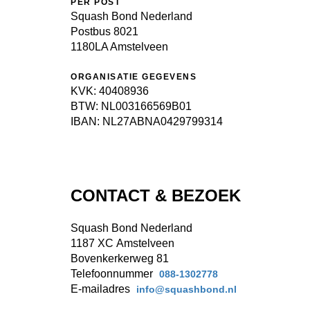
PER POST
Squash Bond Nederland 
Postbus 8021 
1180LA Amstelveen
ORGANISATIE GEGEVENS
KVK: 40408936
BTW: NL003166569B01
IBAN: NL27ABNA0429799314
CONTACT & BEZOEK
Squash Bond Nederland
1187 XC Amstelveen
Bovenkerkerweg 81
Telefoonnummer
088-1302778
E-mailadres
info@squashbond.nl