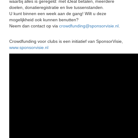
waarbij alles is geregeld: met iDeal betalen, meerdere
doelen, donatieregistratie en live tussenstanden.
U kunt binnen een week aan de gang! Wilt u deze
mogelijkheid ook kunnen benutten?
Neem dan contact op via
crowdfunding@sponsorvisie.nl
.
Crowdfunding voor clubs is een initiatief van SponsorVisie,
www.sponsorvisie.nl